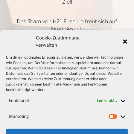
Ziel!
Das Team von H21 Friseure freut sich auf
Ihren Besuch.
Buchen Sie online oder rufen Sie uns
Cookie-Zustimmung
einfach an, um einen Termin zu
verwalten
vereinbaren
Um dir ein optimales Erlebnis zu bieten, verwenden wir Technologien
Telefon: +49 89 89997666
wie Cookies, um Geräteinformationen zu speichern und/oder darauf
zuzugreifen. Wenn du diesen Technologien zustimmst, können wir
Daten wie das Surfverhalten oder eindeutige IDs auf dieser Website
Wir präsentieren Ihnen gerne unseren
verarbeiten. Wenn du deine Zustimmung nicht erteilst oder
zurückziehst, können bestimmte Merkmale und Funktionen
neuen Friseursalon und freuen uns darauf,
beeinträchtigt werden.
Ihnen Ihren neuen Lieblings-Salon
vorzustellen.
Funktional
Immer aktiv
Marketing
Market