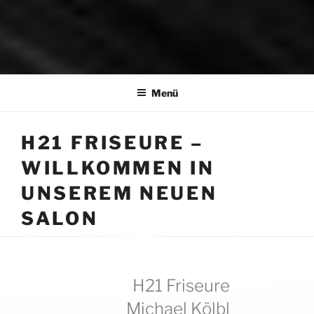
H21 FRISEURE
München – Lochhausen und Aubing
Menü
H21 FRISEURE –
WILLKOMMEN IN
UNSEREM NEUEN
SALON
H21 Friseure
Michael Kölbl