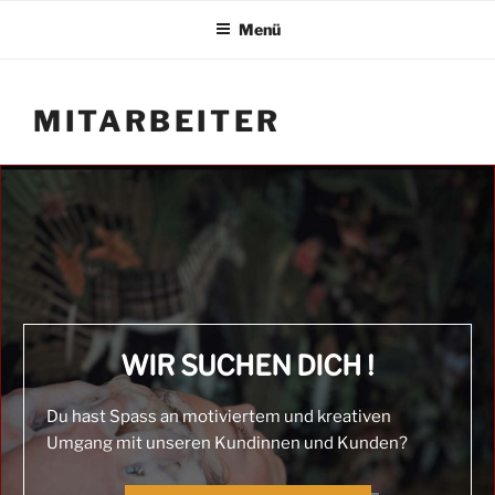
H21 FRISEURE
Zum
München – Lochhausen und Aubing
Menü
Inhalt
springen
MITARBEITER
WIR SUCHEN DICH !
Du hast Spass an motiviertem und kreativen
Umgang mit unseren Kundinnen und Kunden?