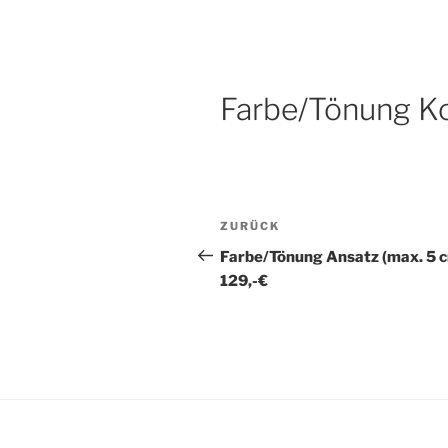
H21 FRISE
Zum
München – Lochhausen und A
Inhalt
springen
Farbe/Tönung Ko
Beitragsnavigation
Vorheriger
ZURÜCK
Beitrag
Farbe/Tönung Ansatz (max. 5 c
129,-€