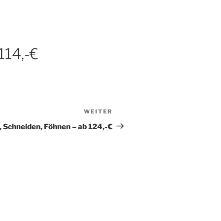
114,-€
WEITER
Nächster
Beitrag
 Schneiden, Föhnen – ab 124,-€