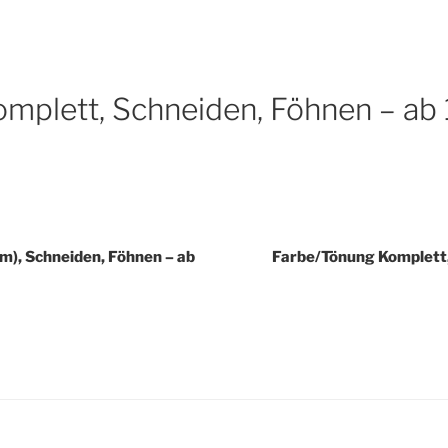
URE
ubing
mplett, Schneiden, Föhnen – ab 
m), Schneiden, Föhnen – ab
Farbe/Tönung Komplett,