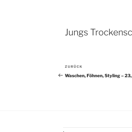
H21 FRISE
Zum
München – Lochhausen und A
Inhalt
springen
Jungs Trockensch
Beitragsnavigation
Vorheriger
ZURÜCK
Beitrag
Waschen, Föhnen, Styling – 23,