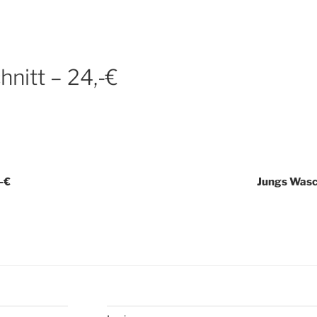
URE
ubing
nitt – 24,-€
-€
Jungs Wasc