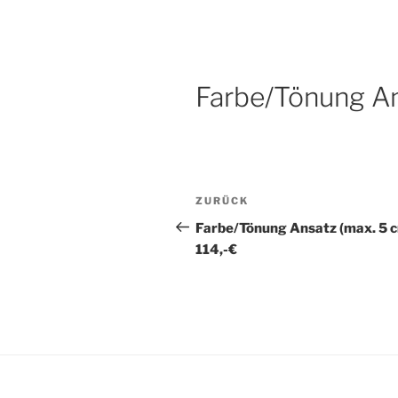
H21 FRISE
Zum
München – Lochhausen und A
Inhalt
springen
Farbe/Tönung An
Beitragsnavigation
Vorheriger
ZURÜCK
Beitrag
Farbe/Tönung Ansatz (max. 5 c
114,-€