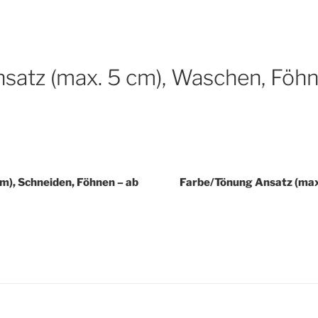
URE
ubing
satz (max. 5 cm), Waschen, Föhn
m), Schneiden, Föhnen – ab
Farbe/Tönung Ansatz (max.